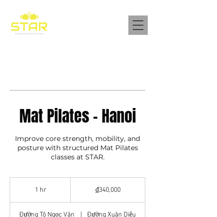
Mat Pilates - Hanoi
Improve core strength, mobility, and
posture with structured Mat Pilates
classes at STAR.
340,000
Vietnamese
1 hr
1
₫340,000
dong
h
Đường Tô Ngọc Vân
|
Đường Xuân Diệu