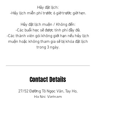
Hủy đặt lịch:
-Hủy lịch miễn phí trước 6 giờ trước giờ hẹn.
Hủy đặt lịch muộn / Không đến:
-Các buổi học sẽ được tính phí đầy đủ.
-Các thành viên gói không giới hạn nếu hủy lịch
muộn hoặc không tham gia sẽ bị khóa đặt lịch
trong 3 ngày.
Contact Details
27/52 Đường Tô Ngọc Vân, Tay Ho,
Ha Noi, Vietnam
+84 359 533 586
starkickboxingandfitness@gmail.
com
STAR Kickboxing and Fitness,
Đường Xuân Diệu, Tứ Liên, Tây Hồ,